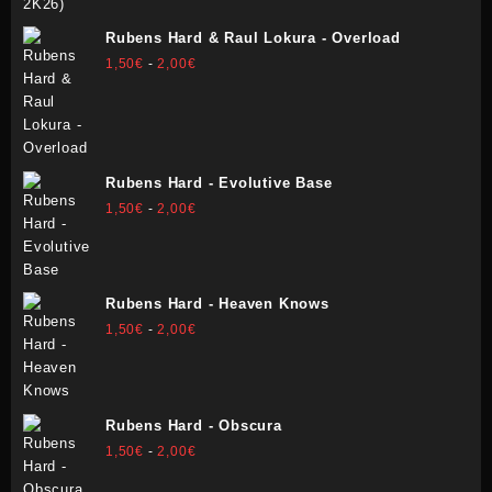
desde
1,50€
Rubens Hard & Raul Lokura - Overload
hasta
Rango
1,50
€
-
2,00
€
2,00€
de
precios:
desde
1,50€
hasta
Rubens Hard - Evolutive Base
2,00€
Rango
1,50
€
-
2,00
€
de
precios:
desde
1,50€
Rubens Hard - Heaven Knows
hasta
Rango
1,50
€
-
2,00
€
2,00€
de
precios:
desde
1,50€
Rubens Hard - Obscura
hasta
Rango
1,50
€
-
2,00
€
2,00€
de