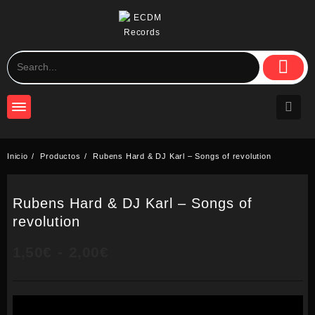
Saltar
al
contenido
Inicio
Productos
Rubens Hard & DJ Karl – Songs of revolution
Rubens Hard & DJ Karl – Songs of
revolution
Rango
1,50
€
-
2,00
€
de
precios: