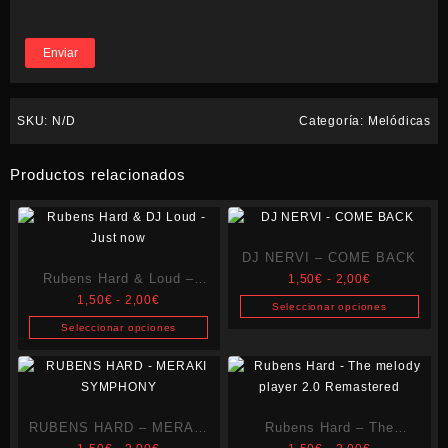
SKU:
N/D
Categoría:
Melódicas
Productos relacionados
DJ NERVI – COME BACK
Rubens Hard & Loud –
Rango
1,50
€
-
2,00
€
Rango
de
1,50
€
-
2,00
€
Just now
Seleccionar opciones
de
precios:
Este
Seleccionar opciones
precios:
desde
Este
producto
desde
1,50€
producto
tiene
1,50€
hasta
tiene
múltiples
hasta
2,00€
múltiples
variantes.
2,00€
RUBENS HARD – MERAKI
Rubens Hard – The
variantes.
Las