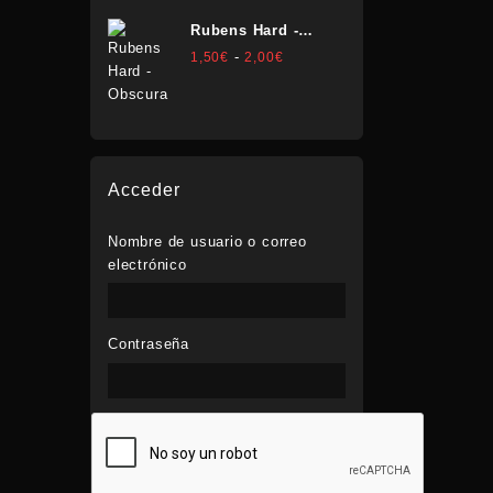
1,50€
Rubens Hard -
hasta
Obscura
Rango
-
1,50
€
2,00
€
2,00€
de
precios:
desde
1,50€
hasta
Acceder
2,00€
Nombre de usuario o correo
electrónico
Contraseña