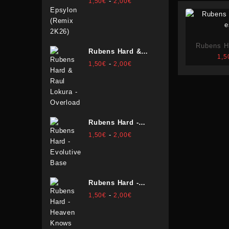
Rango
-
1,50
€
2,00
€
de
precios:
desde
1,50€
Rubens H
Rubens Hard &
hasta
1,5
e
Raul Lokura -
Rango
-
1,50
€
2,00
€
2,00€
Overload
de
precios:
desde
1,50€
hasta
Rubens Hard -
2,00€
Evolutive Base
Rango
-
1,50
€
2,00
€
de
precios:
desde
1,50€
Rubens Hard -
hasta
Heaven Knows
Rango
-
1,50
€
2,00
€
2,00€
de
precios:
desde