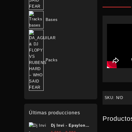
DESCRIPCIÓN
Bases
Packs
SKU:
N/D
Últimas producciones
Producto
Dj Invi - Epsylon
(Remix 2K26)