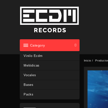
Saltar
al
contenido
Category
Vinilo Ecdm
Inicio
Producto
Melódicas
Vocales
Bases
Packs