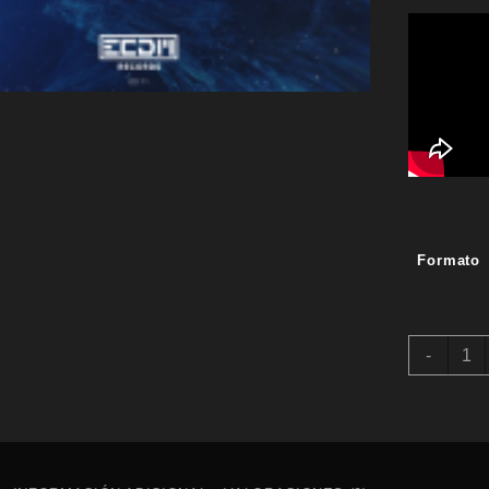
Formato
DA_A
-
&
DJ
FLOP
VS
RUB
HAR