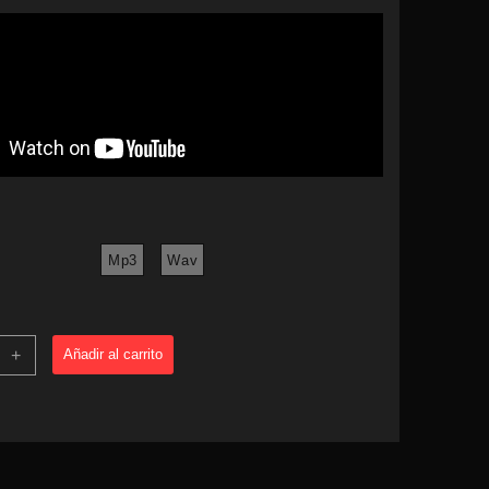
precios:
desde
1,50€
hasta
2,00€
Mp3
Wav
GUILAR
+
Añadir al carrito
Y
ENS
D