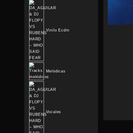
Vinilo Ecdm
Melódicas
Vocales