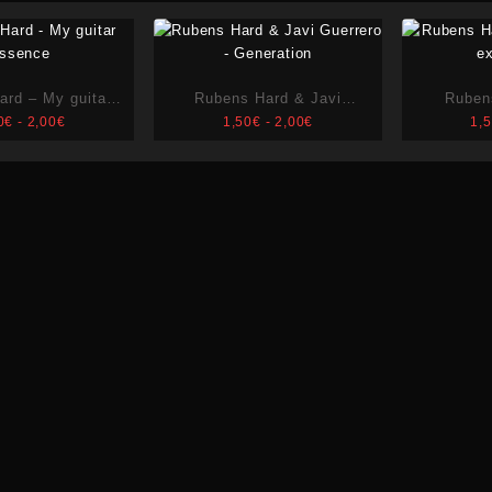
ard – My guitar
Rubens Hard & Javi
Ruben
Rango
Rango
0
€
-
2,00
€
1,50
€
-
2,00
€
1,
ssence
Guerrero – Generation
darkne
de
de
precios:
precios:
desde
desde
1,50€
1,50€
hasta
hasta
2,00€
2,00€