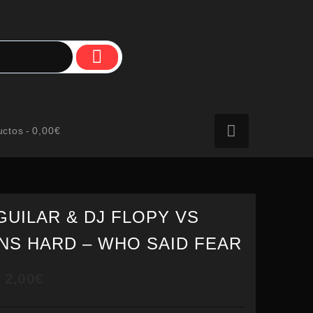
uctos
0,00€
GUILAR & DJ FLOPY VS
NS HARD – WHO SAID FEAR
Rango
2,00
€
de